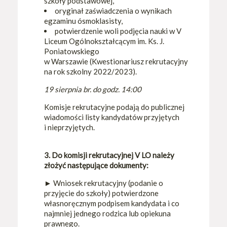
szkoły podstawowej,
oryginał zaświadczenia o wynikach
egzaminu ósmoklasisty,
potwierdzenie woli podjęcia nauki w V
Liceum Ogólnokształcącym im. Ks. J.
Poniatowskiego
w Warszawie (Kwestionariusz rekrutacyjny
na rok szkolny 2022/2023).
19 sierpnia br. do godz. 14:00
Komisje rekrutacyjne podają do publicznej
wiadomości listy kandydatów przyjętych
i nieprzyjętych.
3. Do komisji rekrutacyjnej V LO należy
złożyć następujące dokumenty:
►
Wniosek rekrutacyjny (podanie o
przyjęcie do szkoły) potwierdzone
własnoręcznym podpisem kandydata i co
najmniej jednego rodzica lub opiekuna
prawnego.