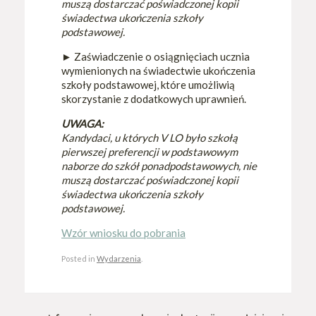
muszą dostarczać poświadczonej kopii
świadectwa ukończenia szkoły
podstawowej.
►
Zaświadczenie o osiągnięciach ucznia
wymienionych na świadectwie ukończenia
szkoły podstawowej, które umożliwią
skorzystanie z dodatkowych uprawnień.
UWAGA:
Kandydaci, u których V LO było szkołą
pierwszej preferencji w podstawowym
naborze do szkół ponadpodstawowych, nie
muszą dostarczać poświadczonej kopii
świadectwa ukończenia szkoły
podstawowej.
Wzór wniosku do pobrania
Posted in
Wydarzenia
.
Post navigation