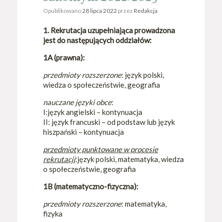
Opublikowano
28 lipca 2022
przez
Redakcja
1. Rekrutacja uzupełniająca prowadzona
jest do następujących oddziałów:
1A (prawna):
przedmioty rozszerzone
: język polski,
wiedza o społeczeństwie, geografia
nauczane języki obce
:
I:język angielski – kontynuacja
II: język francuski – od podstaw lub język
hiszpański – kontynuacja
przedmioty punktowane w procesie
rekrutacji
:język polski, matematyka, wiedza
o społeczeństwie, geografia
1B (matematyczno-fizyczna):
przedmioty rozszerzone
: matematyka,
fizyka