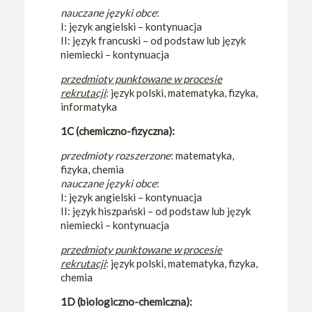
nauczane języki obce
:
I: język angielski – kontynuacja
II: język francuski – od podstaw lub język
niemiecki – kontynuacja
przedmioty punktowane w procesie
rekrutacji
: język polski, matematyka, fizyka,
informatyka
1C (chemiczno-fizyczna):
przedmioty rozszerzone
: matematyka,
fizyka, chemia
nauczane języki obce
:
I: język angielski – kontynuacja
II: język hiszpański – od podstaw lub język
niemiecki – kontynuacja
przedmioty punktowane w procesie
rekrutacji
: język polski, matematyka, fizyka,
chemia
1D (biologiczno-chemiczna):