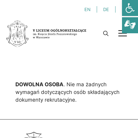
Otwórz
Przejdź
EN
DE
FR
do
treści
M
DOWOLNA OSOBA
. Nie ma żadnych
wymagań dotyczących osób składających
dokumenty rekrutacyjne.
Niezbędne