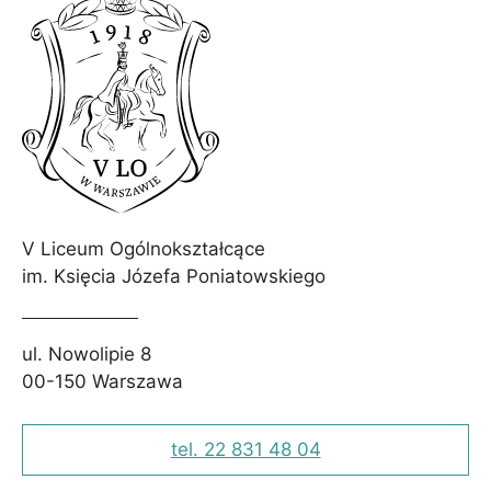
Te pliki
cookie nie
są
opcjonalne.
Są
potrzebne
do działania
serwisu.
Statystyki
V Liceum Ogólnokształcące
W celu poprawy
im. Księcia Józefa Poniatowskiego
funkcjonalności
i struktury
serwisu w
oparciu o
ul. Nowolipie 8
sposób
00-150 Warszawa
korzystania z
serwisu.
tel. 22 831 48 04
Doświadczenie