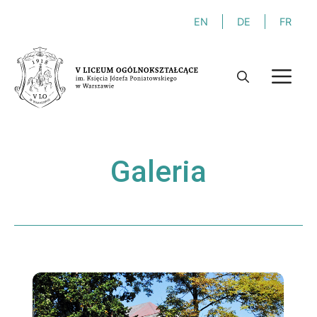
Przejdź
EN
DE
FR
do
treści
M
Galeria
Niezbędne