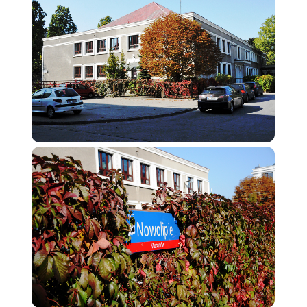
Aby nasza
strona
internetowa
działała jak
najlepiej
podczas Twojej
wizyty. Jeśli
odrzucisz te pliki
cookie, niektóre
funkcje znikną
ze strony
internetowej.