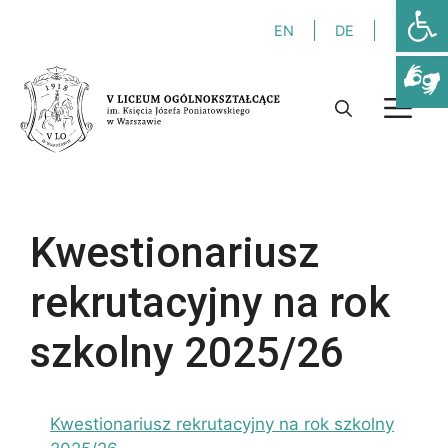
Otwórz
Przejdź
EN
DE
FR
do
treści
M
Kwestionariusz
rekrutacyjny na rok
szkolny 2025/26
Kwestionariusz rekrutacyjny na rok szkolny
Niezbędne