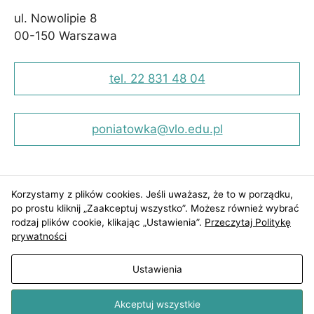
Aby nasza
ul. Nowolipie 8
strona
00-150 Warszawa
internetowa
działała jak
najlepiej
tel. 22 831 48 04
podczas Twojej
wizyty. Jeśli
odrzucisz te pliki
cookie, niektóre
poniatowka@vlo.edu.pl
funkcje znikną
ze strony
internetowej.
Korzystamy z plików cookies. Jeśli uważasz, że to w porządku,
po prostu kliknij „Zaakceptuj wszystko”. Możesz również wybrać
rodzaj plików cookie, klikając „Ustawienia”.
Przeczytaj Politykę
prywatności
Ustawienia
Mapa strony
Deklaracja dostępności
Polityka prywatności
Akceptuj wszystkie