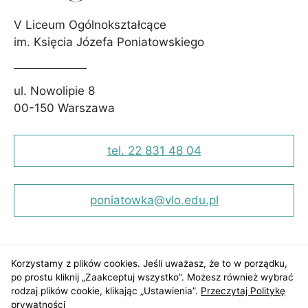
Aby nasza
V Liceum Ogólnokształcące
strona
internetowa
im. Księcia Józefa Poniatowskiego
działała jak
najlepiej
podczas Twojej
ul. Nowolipie 8
wizyty. Jeśli
odrzucisz te pliki
00-150 Warszawa
cookie, niektóre
funkcje znikną
ze strony
tel. 22 831 48 04
internetowej.
poniatowka@vlo.edu.pl
Korzystamy z plików cookies. Jeśli uważasz, że to w porządku,
po prostu kliknij „Zaakceptuj wszystko”. Możesz również wybrać
rodzaj plików cookie, klikając „Ustawienia”.
Przeczytaj Politykę
prywatności