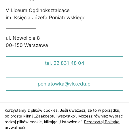
Aby nasza
V Liceum Ogólnokształcące
strona
internetowa
im. Księcia Józefa Poniatowskiego
działała jak
najlepiej
podczas Twojej
ul. Nowolipie 8
wizyty. Jeśli
odrzucisz te pliki
00-150 Warszawa
cookie, niektóre
funkcje znikną
ze strony
tel. 22 831 48 04
internetowej.
poniatowka@vlo.edu.pl
Korzystamy z plików cookies. Jeśli uważasz, że to w porządku,
po prostu kliknij „Zaakceptuj wszystko”. Możesz również wybrać
rodzaj plików cookie, klikając „Ustawienia”.
Przeczytaj Politykę
prywatności