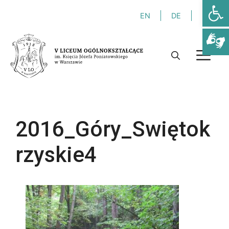
Otwórz
Przejdź
EN
DE
FR
do
treści
M
2016_Góry_Swiętok
rzyskie4
Niezbędne