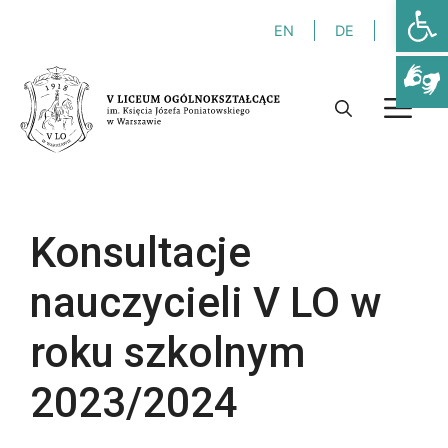
Otwórz
Przejdź
EN
DE
FR
do
treści
M
Konsultacje
nauczycieli V LO w
roku szkolnym
2023/2024
Niezbędne