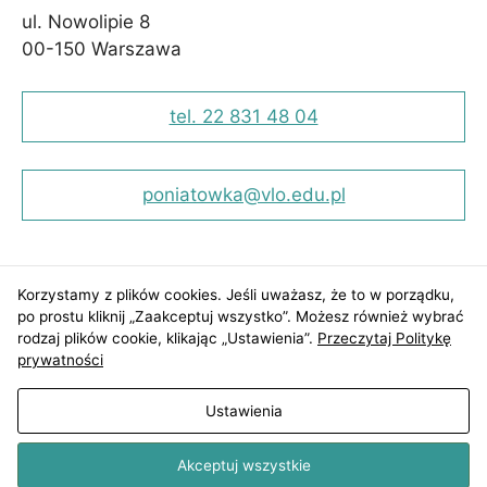
Aby nasza
ul. Nowolipie 8
strona
00-150 Warszawa
internetowa
działała jak
najlepiej
tel. 22 831 48 04
podczas Twojej
wizyty. Jeśli
odrzucisz te pliki
cookie, niektóre
poniatowka@vlo.edu.pl
funkcje znikną
ze strony
internetowej.
Korzystamy z plików cookies. Jeśli uważasz, że to w porządku,
po prostu kliknij „Zaakceptuj wszystko”. Możesz również wybrać
rodzaj plików cookie, klikając „Ustawienia”.
Przeczytaj Politykę
prywatności
Ustawienia
Mapa strony
Deklaracja dostępności
Polityka prywatności
Akceptuj wszystkie