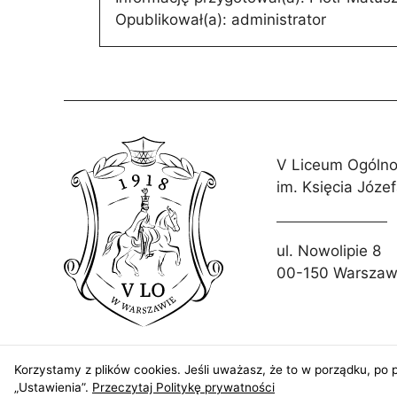
Opublikował(a):
administrator
V Liceum Ogólno
im. Księcia Józe
ul. Nowolipie 8
00-150 Warsza
Korzystamy z plików cookies. Jeśli uważasz, że to w porządku, po p
„Ustawienia”.
Przeczytaj Politykę prywatności