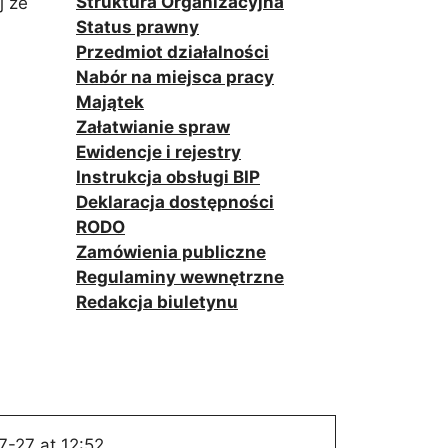
Struktura Organizacyjna
j ze
Status prawny
Przedmiot działalności
Nabór na miejsca pracy
Majątek
Załatwianie spraw
Ewidencje i rejestry
Instrukcja obsługi BIP
Deklaracja dostępności
RODO
Zamówienia publiczne
Regulaminy wewnętrzne
Redakcja biuletynu
-27 at 12:52