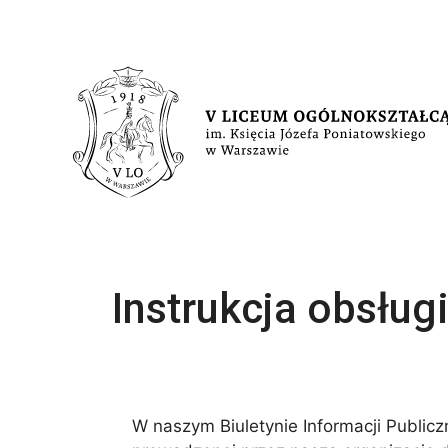
Przejdź
do
treści
Instrukcja obsług
W naszym Biuletynie Informacji Publicz