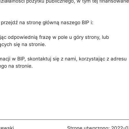
ziałalności pożytku publicznego, w tym tej finansowane
Te pliki
cookie nie
są
opcjonalne.
przejdź na stronę główną naszego BIP i:
Są
potrzebne
do działania
jąc odpowiednią frazę w pole u góry strony, lub
serwisu.
cych się na stronie.
macji w BIP, skontaktuj się z nami, korzystając z adresu
Statystyki
go na stronie.
W celu poprawy
funkcjonalności
i struktury
serwisu w
oparciu o
sposób
korzystania z
serwisu.
Doświadczenie
zewski
Stronę utworzono:
2022-07