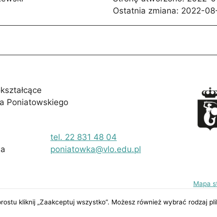
Aby nasza
Ostatnia zmiana:
2022-08-
strona
internetowa
działała jak
najlepiej
podczas Twojej
wizyty. Jeśli
odrzucisz te pliki
cookie, niektóre
kształcące
funkcje znikną
fa Poniatowskiego
ze strony
internetowej.
tel. 22 831 48 04
wa
poniatowka@vlo.edu.pl
Mapa s
rostu kliknij „Zaakceptuj wszystko”. Możesz również wybrać rodzaj pli