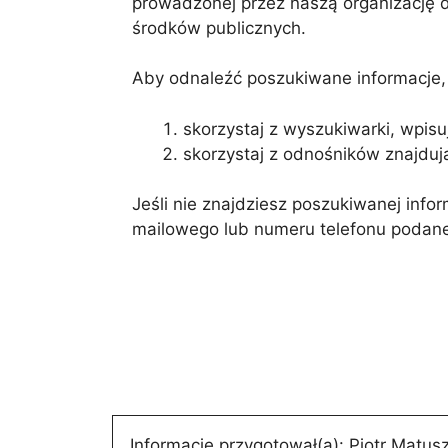
prowadzonej przez naszą organizację d
środków publicznych.
Aby odnaleźć poszukiwane informacje, 
skorzystaj z wyszukiwarki, wpisu
skorzystaj z odnośników znajdują
Jeśli nie znajdziesz poszukiwanej infor
mailowego lub numeru telefonu podane
Informację przygotował(a):
Piotr Matus