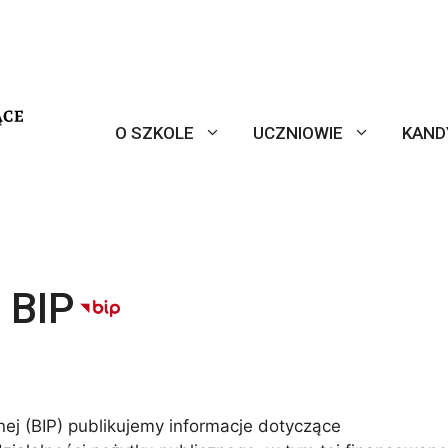
O SZKOLE
UCZNIOWIE
KAND
i BIP
nej (BIP) publikujemy informacje dotyczące
Niezbędne