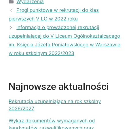
Kategorie
Wydarzenia
Progi punktowe w rekrutacji do klas
pierwszych V LO w 2022 roku
Informacja o prowadzonej rekrutacji
uzupełniającej do V Liceum Ogólnokształcącego
im. Księcia Józefa Poniatowskiego w Warszawie
w roku szkolnym 2022/2023
Najnowsze aktualności
Rekrutacja uzupełniająca na rok szkolny
2026/2027
Wykaz dokumentów wymaganych od
kandydatów zakwalifikowanych oraz