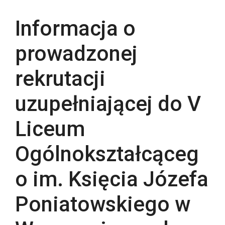
Te pliki
cookie nie
Informacja o
są
opcjonalne.
Są
prowadzonej
potrzebne
do działania
rekrutacji
serwisu.
uzupełniającej do V
Statystyki
W celu poprawy
Liceum
funkcjonalności
i struktury
Ogólnokształcąceg
serwisu w
oparciu o
sposób
o im. Księcia Józefa
korzystania z
serwisu.
Poniatowskiego w
Doświadczenie