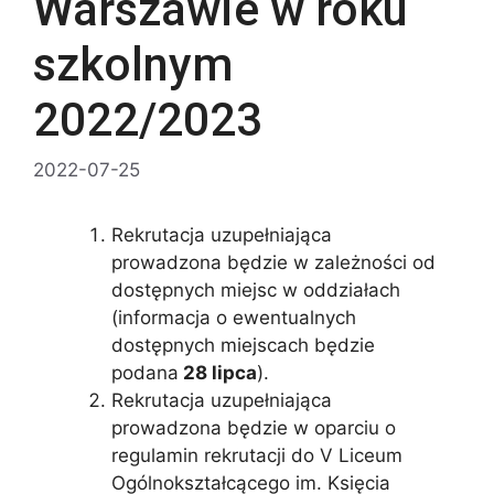
Warszawie w roku
Aby nasza
strona
szkolnym
internetowa
działała jak
2022/2023
najlepiej
podczas Twojej
wizyty. Jeśli
2022-07-25
odrzucisz te pliki
cookie, niektóre
funkcje znikną
Rekrutacja uzupełniająca
ze strony
internetowej.
prowadzona będzie w zależności od
dostępnych miejsc w oddziałach
(informacja o ewentualnych
dostępnych miejscach będzie
podana
28 lipca
).
Rekrutacja uzupełniająca
prowadzona będzie w oparciu o
regulamin rekrutacji do V Liceum
Ogólnokształcącego im. Księcia